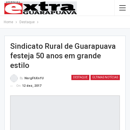
Home
Destaque
Sindicato Rural de Guarapuava
festeja 50 anos em grande
estilo
DESTAQUE
ÚLTIMAS NOTÍCIAS
By
NsrgFhXnfU
On
12 dez, 2017