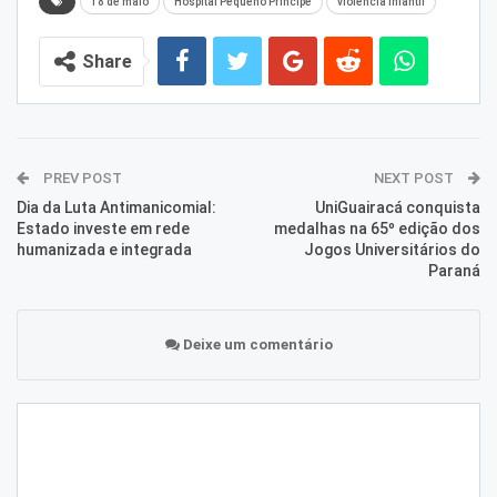
18 de maio
Hospital Pequeno Príncipe
violência infantil
Share
PREV POST
NEXT POST
Dia da Luta Antimanicomial:
UniGuairacá conquista
Estado investe em rede
medalhas na 65º edição dos
humanizada e integrada
Jogos Universitários do
Paraná
Deixe um comentário