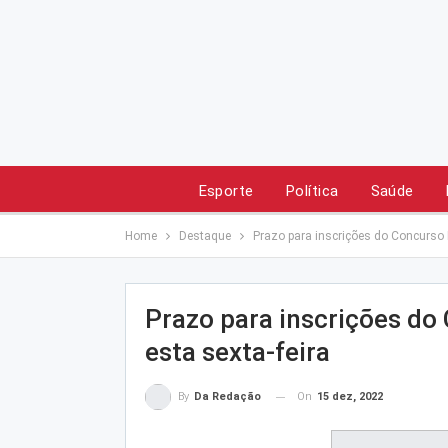
Esporte
Política
Saúde
Home
Destaque
Prazo para inscrições do Concurso B
Prazo para inscrições do
esta sexta-feira
On
15 dez, 2022
By
Da Redação