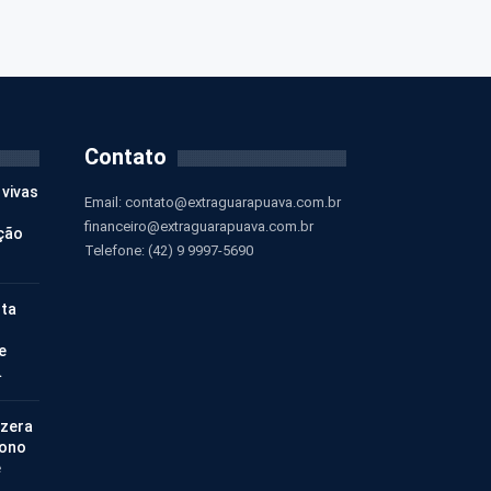
Contato
 vivas
Email:
contato@extraguarapuava.com.br
financeiro@extraguarapuava.com.br
ção
Telefone: (42) 9 9997-5690
nta
e
…
 zera
bono
e