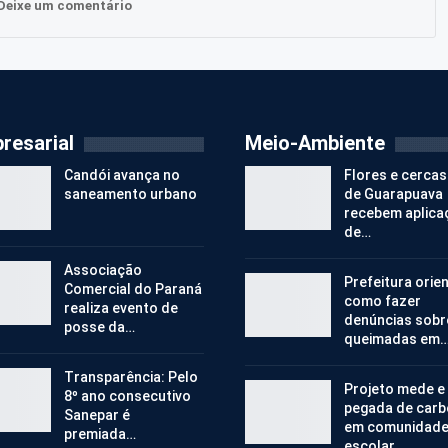
Deixe um comentário
resarial
Meio-Ambiente
Candói avança no
Flores e cercas
saneamento urbano
de Guarapuava
recebem aplica
de…
Associação
Prefeitura orie
Comercial do Paraná
como fazer
realiza evento de
denúncias sobr
posse da…
queimadas em
Transparência: Pelo
Projeto mede e
8º ano consecutivo
pegada de car
Sanepar é
em comunidad
premiada…
escolar