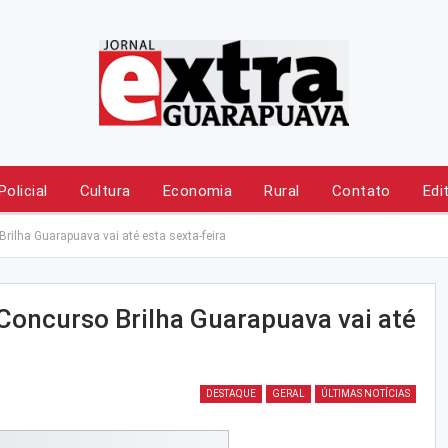
Policial
Cultura
Economia
Rural
Contato
Edi
rilha Guarapuava vai até esta sexta-feira
 Concurso Brilha Guarapuava vai até
DESTAQUE
GERAL
ÚLTIMAS NOTÍCIAS