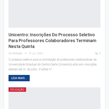
Unicentro: Inscrições Do Processo Seletivo
Para Professores Colaboradores Terminam
Nesta Quinta
Da Redação
31 jul, 2025
0
O processo seletivo para a contratação de professores colaboradores da
Universidade Estadual do Centro-Oeste (Unicentro) está com inscrições
abertas até 31 de julho. O edital nº…
LEIA MAIS...
EDUCAÇÃO