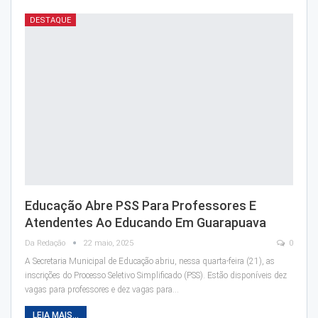
DESTAQUE
Educação Abre PSS Para Professores E
Atendentes Ao Educando Em Guarapuava
Da Redação
22 maio, 2025
0
A Secretaria Municipal de Educação abriu, nessa quarta-feira (21), as
inscrições do Processo Seletivo Simplificado (PSS). Estão disponíveis dez
vagas para professores e dez vagas para…
LEIA MAIS...