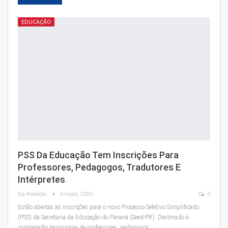
EDUCAÇÃO
PSS Da Educação Tem Inscrições Para
Professores, Pedagogos, Tradutores E
Intérpretes
Da Redação
6 maio, 2025
0
Estão abertas as inscrições para o novo Processo Seletivo Simplificado
(PSS) da Secretaria da Educação do Paraná (Seed-PR). Destinado à
contratação temporária de professores, pedagogos…