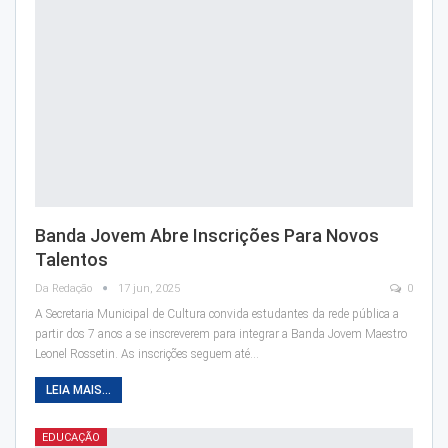
Banda Jovem Abre Inscrições Para Novos
Talentos
Da Redação
17 jun, 2025
0
A Secretaria Municipal de Cultura convida estudantes da rede pública a
partir dos 7 anos a se inscreverem para integrar a Banda Jovem Maestro
Leonel Rossetin. As inscrições seguem até…
LEIA MAIS...
EDUCAÇÃO