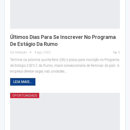
Últimos Dias Para Se Inscrever No Programa
De Estágio Da Rumo
Da Redação
4 ago, 2025
0
Termina na próxima quinta-feira (06) o prazo para inscrição no Programa
de Estágio 2025.2 da Rumo, maior concessionária de ferrovias do país. A
empresa oferece vagas nas unidades…
LEIA MAIS...
OPORTUNIDADE