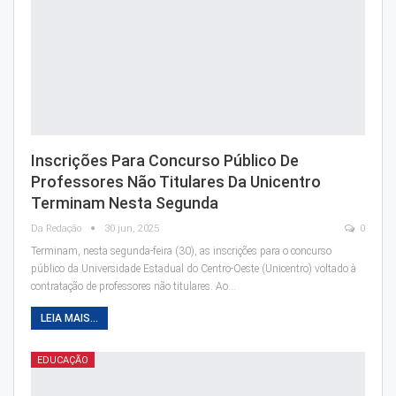
Inscrições Para Concurso Público De
Professores Não Titulares Da Unicentro
Terminam Nesta Segunda
Da Redação
30 jun, 2025
0
Terminam, nesta segunda-feira (30), as inscrições para o concurso
público da Universidade Estadual do Centro-Oeste (Unicentro) voltado à
contratação de professores não titulares. Ao…
LEIA MAIS...
EDUCAÇÃO