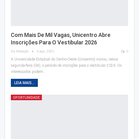
Com Mais De Mil Vagas, Unicentro Abre
Inscrições Para O Vestibular 2026
Da Redação
5 ago, 2025
0
A Universidade Estadual do Centro-Oeste (Unicentro) iniciou, nessa
segunda-feira (04), o período de inscrições para o Vestibular 2026. Os
interessados podem…
LEIA MAIS...
OPORTUNIDADE