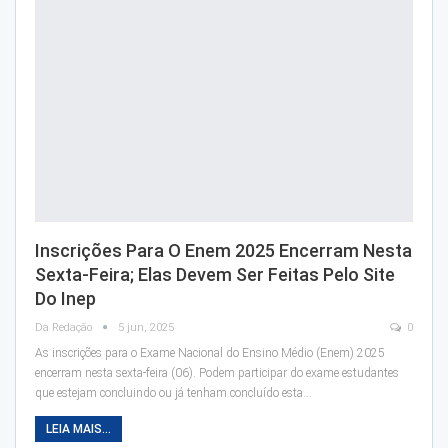
Inscrições Para O Enem 2025 Encerram Nesta
Sexta-Feira; Elas Devem Ser Feitas Pelo Site
Do Inep
Da Redação
5 jun, 2025
0
As inscrições para o Exame Nacional do Ensino Médio (Enem) 2025
encerram nesta sexta-feira (06). Podem participar do exame estudantes
que estejam concluindo ou já tenham concluído esta…
LEIA MAIS...