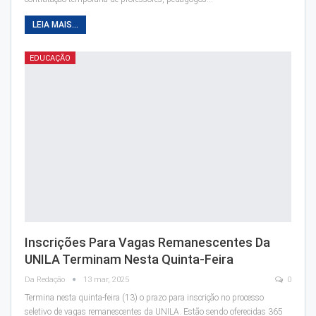
LEIA MAIS...
EDUCAÇÃO
Inscrições Para Vagas Remanescentes Da
UNILA Terminam Nesta Quinta-Feira
Da Redação
13 mar, 2025
0
Termina nesta quinta-feira (13) o prazo para inscrição no processo
seletivo de vagas remanescentes da UNILA. Estão sendo oferecidas 365