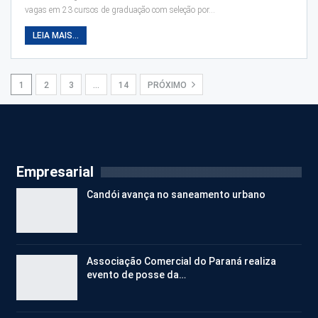
vagas em 23 cursos de graduação com seleção por…
LEIA MAIS...
1
2
3
…
14
PRÓXIMO
Empresarial
Candói avança no saneamento urbano
Associação Comercial do Paraná realiza
evento de posse da…