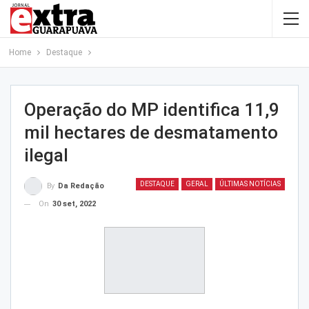
Home
Destaque
Operação do MP identifica 11,9
mil hectares de desmatamento
ilegal
DESTAQUE
GERAL
ÚLTIMAS NOTÍCIAS
By
Da Redação
On
30 set, 2022