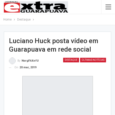
Home
Destaque
Luciano Huck posta vídeo em
Guarapuava em rede social
DESTAQUE
ÚLTIMAS NOTÍCIAS
By
NsrgFhXnfU
On
20 mar, 2019