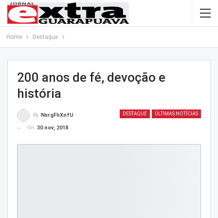
Home
Destaque
200 anos de fé, devoção e
história
DESTAQUE
ÚLTIMAS NOTÍCIAS
By
NsrgFhXnfU
On
30 nov, 2018