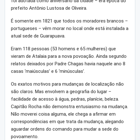
foi adotada como aniversário da cidade – era época do
prefeito Antônio Lustosa de Oliveira.
É somente em 1821 que todos os moradores brancos –
portugueses – vêm morar no local onde está instalada a
atual sede de Guarapuava.
Eram 118 pessoas (53 homens e 65 mulheres) que
vieram de Atalaia para a nova povoação. Ainda segundo
relatos deixados por Padre Chagas havia naquele ano 8
casas ‘maiúsculas’ e 6 ‘minúsculas’.
Os exatos motivos para mudanças de localização não
são claros. Mas envolvem a geografia do lugar –
facilidade de acesso à água, pedras, planície, beleza.
Capitão Rocha não demonstra entusiasmo na mudança.
Não moverei coisa alguma, ele chega a afirmar em
correspondências em que trata da mudança, alegando
aguardar ordens do comando para mudar a sede do
povoamento.