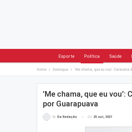
Esporte
Política
Saúde
Home
Destaque
‘Me chama, que eu vou’: Caravana 
‘Me chama, que eu vou’: 
por Guarapuava
On
25 out, 2021
By
Da Redação