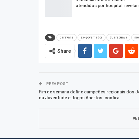
atendidos por hospital revela
caravana
ex-governador
Guarapuava
me
Share
PREV POST
Fim de semana define campeões regionais dos 
da Juventude e Jogos Abertos; confira