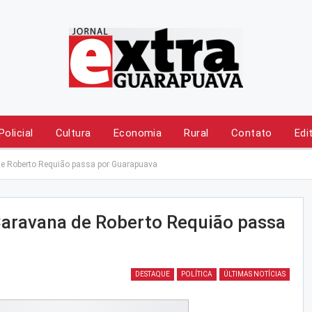
Policial
Cultura
Economia
Rural
Contato
Edi
de Roberto Requião passa por Guarapuava
Caravana de Roberto Requião passa
DESTAQUE
POLÍTICA
ÚLTIMAS NOTÍCIAS