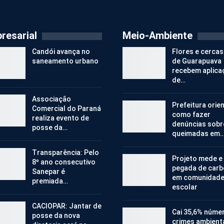
resarial
Meio-Ambiente
Candói avança no
Flores e cercas
saneamento urbano
de Guarapuava
recebem aplica
de…
Associação
Prefeitura orie
Comercial do Paraná
como fazer
realiza evento de
denúncias sobr
posse da…
queimadas em
Transparência: Pelo
Projeto mede e
8º ano consecutivo
pegada de car
Sanepar é
em comunidad
premiada…
escolar
CACIOPAR: Jantar de
Cai 35,6% núme
posse da nova
crimes ambient