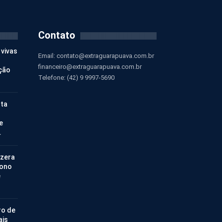
Contato
 vivas
Email:
contato@extraguarapuava.com.br
financeiro@extraguarapuava.com.br
ção
Telefone: (42) 9 9997-5690
nta
e
…
 zera
bono
e
ro de
ais