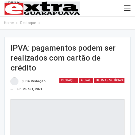
Home
Destaque
IPVA: pagamentos podem ser
realizados com cartão de
crédito
DESTAQUE
GERAL
ÚLTIMAS NOTÍCIAS
By
Da Redação
On
25 out, 2021