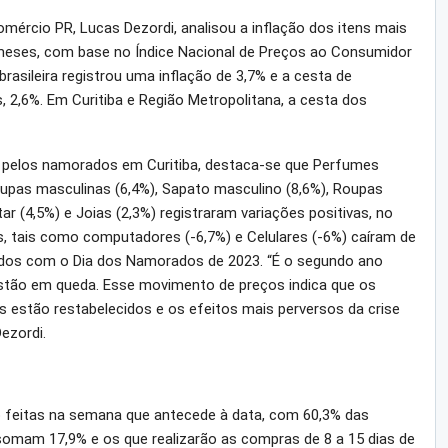
rcio PR, Lucas Dezordi, analisou a inflação dos itens mais
eses, com base no Índice Nacional de Preços ao Consumidor
rasileira registrou uma inflação de 3,7% e a cesta de
 2,6%. Em Curitiba e Região Metropolitana, a cesta dos
s pelos namorados em Curitiba, destaca-se que Perfumes
upas masculinas (6,4%), Sapato masculino (8,6%), Roupas
ar (4,5%) e Joias (2,3%) registraram variações positivas, no
os, tais como computadores (-6,7%) e Celulares (-6%) caíram de
dos com o Dia dos Namorados de 2023. “É o segundo ano
stão em queda. Esse movimento de preços indica que os
s estão restabelecidos e os efeitos mais perversos da crise
ezordi.
feitas na semana que antecede à data, com 60,3% das
 somam 17,9% e os que realizarão as compras de 8 a 15 dias de