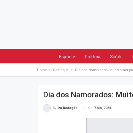
Esporte
Política
Saúde
Home
Destaque
Dia dos Namorados: Muito amor pa
Dia dos Namorados: Muit
On
7 jun, 2024
By
Da Redação