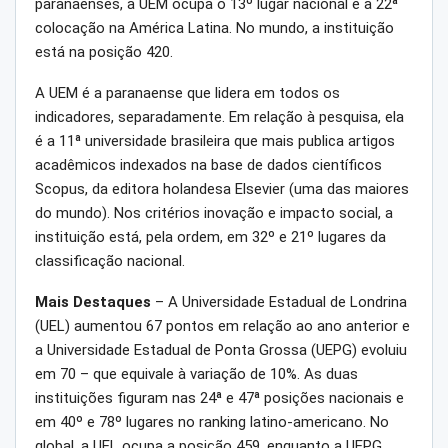
paranaenses, a UEM ocupa o 13º lugar nacional e a 22ª
colocação na América Latina. No mundo, a instituição
está na posição 420.
A UEM é a paranaense que lidera em todos os
indicadores, separadamente. Em relação à pesquisa, ela
é a 11ª universidade brasileira que mais publica artigos
acadêmicos indexados na base de dados científicos
Scopus, da editora holandesa Elsevier (uma das maiores
do mundo). Nos critérios inovação e impacto social, a
instituição está, pela ordem, em 32º e 21º lugares da
classificação nacional.
Mais Destaques
– A Universidade Estadual de Londrina
(UEL) aumentou 67 pontos em relação ao ano anterior e
a Universidade Estadual de Ponta Grossa (UEPG) evoluiu
em 70 – que equivale à variação de 10%. As duas
instituições figuram nas 24ª e 47ª posições nacionais e
em 40º e 78º lugares no ranking latino-americano. No
global, a UEL ocupa a posição 459, enquanto a UEPG