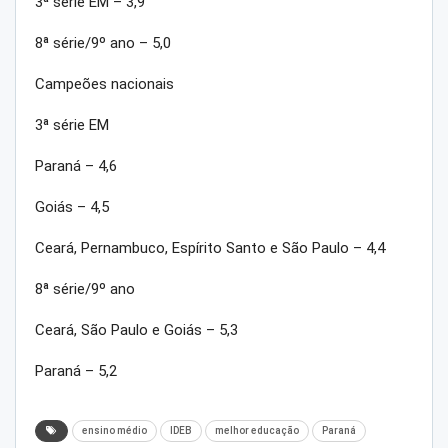
3ª série EM – 3,9
8ª série/9º ano – 5,0
Campeões nacionais
3ª série EM
Paraná – 4,6
Goiás – 4,5
Ceará, Pernambuco, Espírito Santo e São Paulo – 4,4
8ª série/9º ano
Ceará, São Paulo e Goiás – 5,3
Paraná – 5,2
ensino médio
IDEB
melhor educação
Paraná