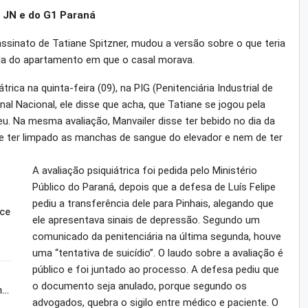
 JN e do G1 Paraná
assinato de Tatiane Spitzner, mudou a versão sobre o que teria
ada do apartamento em que o casal morava.
ica na quinta-feira (09), na PIG (Penitenciária Industrial de
al Nacional, ele disse que acha, que Tatiane se jogou pela
. Na mesma avaliação, Manvailer disse ter bebido no dia da
e ter limpado as manchas de sangue do elevador e nem de ter
A avaliação psiquiátrica foi pedida pelo Ministério
Público do Paraná, depois que a defesa de Luís Felipe
pediu a transferência dele para Pinhais, alegando que
sce
ele apresentava sinais de depressão. Segundo um
comunicado da penitenciária na última segunda, houve
uma “tentativa de suicídio”. O laudo sobre a avaliação é
público e foi juntado ao processo. A defesa pediu que
o documento seja anulado, porque segundo os
m…
advogados, quebra o sigilo entre médico e paciente. O