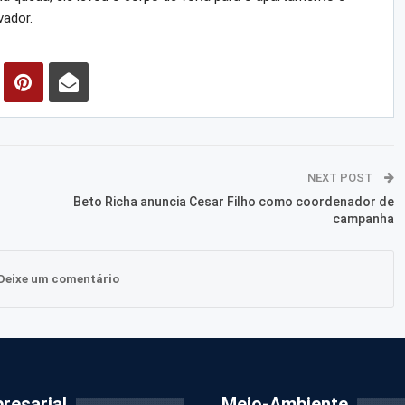
vador.
NEXT POST
Beto Richa anuncia Cesar Filho como coordenador de
campanha
Deixe um comentário
resarial
Meio-Ambiente