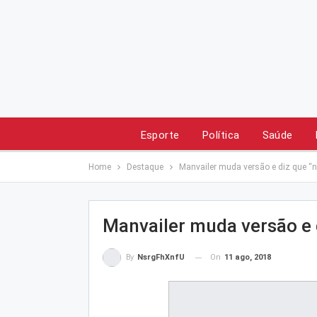
Esporte
Política
Saúde
Home
Destaque
Manvailer muda versão e diz que “n
Manvailer muda versão e 
On
11 ago, 2018
By
NsrgFhXnfU