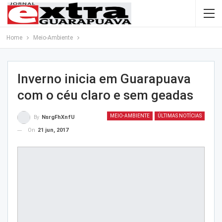
Home
Meio-Ambiente
Inverno inicia em Guarapuava
com o céu claro e sem geadas
MEIO-AMBIENTE
ÚLTIMAS NOTÍCIAS
By
NsrgFhXnfU
On
21 jun, 2017