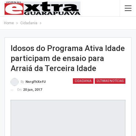
Home
Cidadania
Idosos do Programa Ativa Idade
participam de ensaio para
Arraiá da Terceira Idade
CIDADANIA
ÚLTIMAS NOTÍCIAS
By
NsrgFhXnfU
On
20 jun, 2017