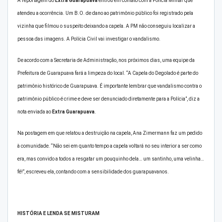
A reportagem do
Extra Guarapuava
entrou em contato com a Polícia Militar que
atendeu a ocorrência. Um B.O. de dano ao patrimônio público foi registrado pela
vizinha que filmou o suspeito deixando a capela. A PM não conseguiu localizar a
pessoa das imagens. A Polícia Civil vai investigar o vandalismo.
De acordo com a Secretaria de Administração, nos próximos dias, uma equipe da
Prefeitura de Guarapuava fará a limpeza do local. “A Capela do Degolado é parte do
patrimônio histórico de Guarapuava. É importante lembrar que vandalismo contra o
patrimônio público é crime e deve ser denunciado diretamente para a Polícia”, diz a
nota enviada ao
Extra Guarapuava
.
Na postagem em que relatou a destruição na capela, Ana Zimermann faz um pedido
à comunidade. “Não sei em quanto tempo a capela voltará no seu interior a ser como
era, mas convido a todos a resgatar um pouquinho dela… um santinho, uma velinha…
fé!”, escreveu ela, contando com a sensibilidade dos guarapuavanos.
HISTÓRIA E LENDA SE MISTURAM