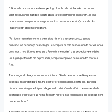
“Há uns dez anos atrás tentaram por fogo.
Lembro da minha mãe com outros
vizinhos puxando mangueira para apagar, até os bombeiros chegarem.
Já teve
outras vezes que quebraram alguns santos, mas nunca assim”, conta ela. As
imagens entristecem e indignam.
“Particularmente tenho muitas e muitas histórias nesse espaço, quantas
brincadeiras de criança nesse lugar… e sempre a capela sendo cuidada por vizinhos
próximos…
nos últimos anos era o Paulo (in memorian) que se dedicava em deixar
um lugar que tanta fé era expressada, sempre receptivo e bem cuidado”, continua
Ana.
Ainda segundo Ana, a estrutura está intacta. “Ainda bem,
sabe se lá o que essa
pessoa ainda pretendia fazer, mas o interior despedaçado, destruído.. parte da
história de muita gente foi perdida, parte do patrimônio histórico de nossa cidade
depredado, é triste ver que nem a fé e nem história são respeitados por pessoas sem
caráter nenhum!”