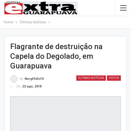
Home
Últimas Notícias
Flagrante de destruição na
Capela do Degolado, em
Guarapuava
ÚLTIMAS NOTÍCIAS
VIDEOS
By
NsrgFhXnfU
On
22 ago, 2018