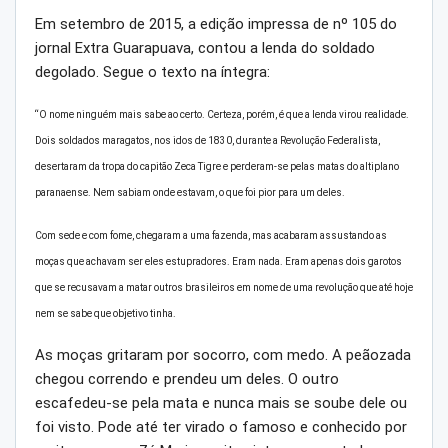
Em setembro de 2015, a edição impressa de nº 105 do
jornal Extra Guarapuava, contou a lenda do soldado
degolado. Segue o texto na íntegra:
“O nome ninguém mais sabe ao certo. Certeza, porém, é que a lenda virou realidade.
Dois soldados maragatos, nos idos de 1830, durante a Revolução Federalista,
desertaram da tropa do capitão Zeca Tigre e perderam-se pelas matas do altiplano
paranaense. Nem sabiam onde estavam, o que foi pior para um deles.
Com sede e com fome, chegaram a uma fazenda, mas acabaram assustando as
moças que achavam ser eles estupradores. Eram nada. Eram apenas dois garotos
que se recusavam a matar outros brasileiros em nome de uma revolução que até hoje
nem se sabe que objetivo tinha.
As moças gritaram por socorro, com medo. A peãozada
chegou correndo e prendeu um deles. O outro
escafedeu-se pela mata e nunca mais se soube dele ou
foi visto. Pode até ter virado o famoso e conhecido por