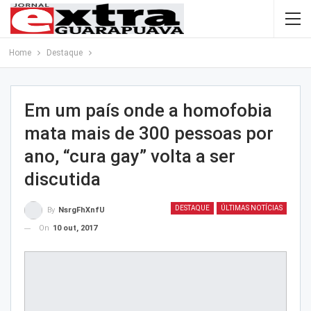
Home
Destaque
Em um país onde a homofobia
mata mais de 300 pessoas por
ano, “cura gay” volta a ser
discutida
DESTAQUE
ÚLTIMAS NOTÍCIAS
By
NsrgFhXnfU
On
10 out, 2017