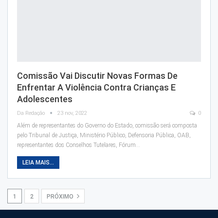
Comissão Vai Discutir Novas Formas De
Enfrentar A Violência Contra Crianças E
Adolescentes
Da Redação
23 nov, 2022
0
Além de representantes do Governo do Estado, comissão será composta
pelo Tribunal de Justiça, Ministério Público, Defensoria Pública, OAB,
representantes dos Conselhos Tutelares, Fórum…
LEIA MAIS...
1
2
PRÓXIMO