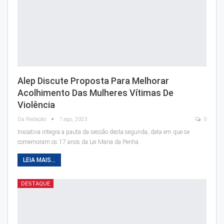
Alep Discute Proposta Para Melhorar
Acolhimento Das Mulheres Vítimas De
Violência
Da Redação
7 ago, 2023
0
Iniciativa integra a pauta da sessão desta segunda, data em que se
comemoram os 17 anos da Lei Maria da Penha
LEIA MAIS...
DESTAQUE