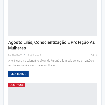
Agosto Lilás, Conscientização E Proteção Às
Mulheres
Da Redação
5 ago, 2023
0
A lei inseriu no calendário oficial do Paraná a luta pela conscientização e
combate à violência contra as mulheres
LEIA MAIS...
DESTAQUE