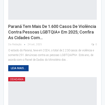
Paraná Tem Mais De 1.600 Casos De Violência
Contra Pessoas LGBTQIA+ Em 2025; Confira
As Cidades Com…
Da Redação
24 set, 2025
0
O estado do Paraná, teve em 2024, o total de 2.230 casos de violência e
somente 291 denúncias contra as pessoas LGBTQIAPN+. Este ano, de
acordo com o Painel de Dados do Ministério dos…
LEIA MAIS...
CIDADANIA