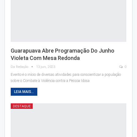
Guarapuava Abre Programação Do Junho
Violeta Com Mesa Redonda
Da Redação
13 jun, 2023
0
Evento é o início de diversas atividades para conscientizar a população
sobre o Combate à Violência contra a Pessoa Idosa
LEIA MAIS...
DESTAQUE