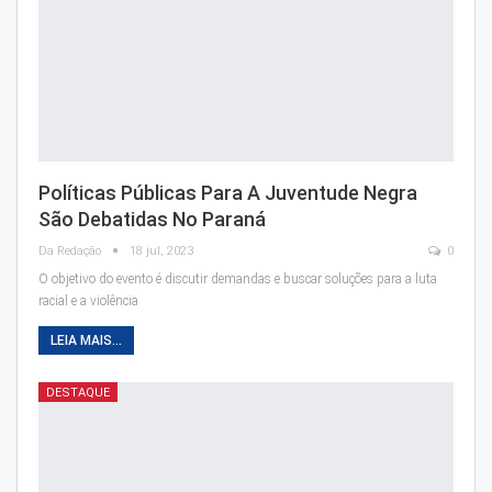
Políticas Públicas Para A Juventude Negra
São Debatidas No Paraná
Da Redação
18 jul, 2023
0
O objetivo do evento é discutir demandas e buscar soluções para a luta
racial e a violência
LEIA MAIS...
DESTAQUE