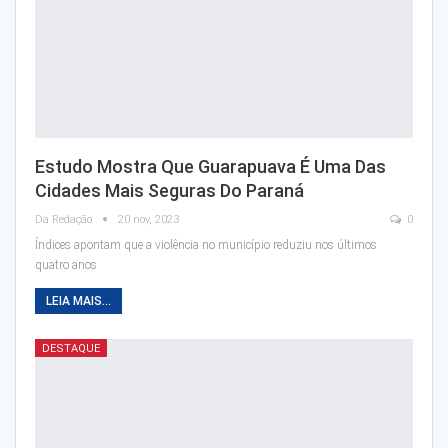
Estudo Mostra Que Guarapuava É Uma Das
Cidades Mais Seguras Do Paraná
Da Redação
20 nov, 2023
0
Índices apontam que a violência no município reduziu nos últimos
quatro anos
LEIA MAIS...
DESTAQUE