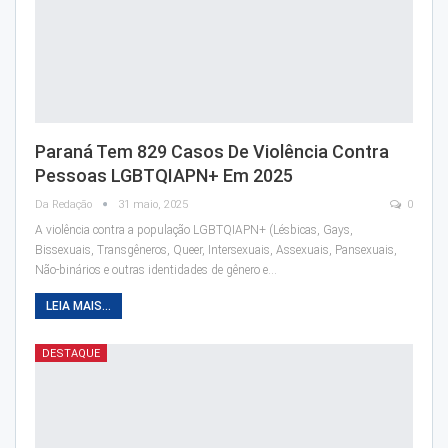
Paraná Tem 829 Casos De Violência Contra
Pessoas LGBTQIAPN+ Em 2025
Da Redação
31 maio, 2025
0
A violência contra a população LGBTQIAPN+ (Lésbicas, Gays,
Bissexuais, Transgêneros, Queer, Intersexuais, Assexuais, Pansexuais,
Não-binários e outras identidades de gênero e…
LEIA MAIS...
DESTAQUE