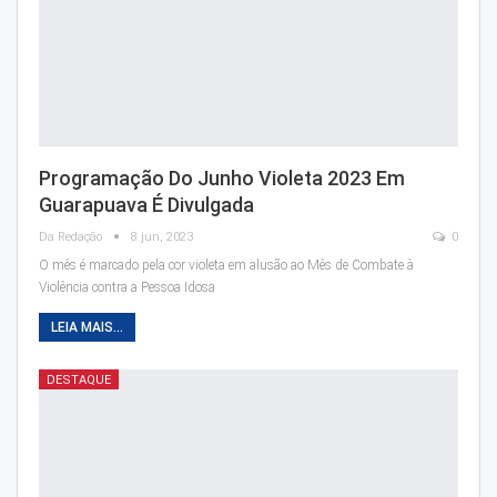
Programação Do Junho Violeta 2023 Em
Guarapuava É Divulgada
Da Redação
8 jun, 2023
0
O mês é marcado pela cor violeta em alusão ao Mês de Combate à
Violência contra a Pessoa Idosa
LEIA MAIS...
DESTAQUE