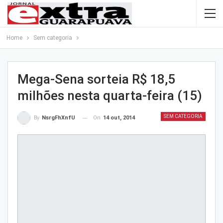
Home
Sem categoria
Mega-Sena sorteia R$ 18,5
milhões nesta quarta-feira (15)
SEM CATEGORIA
On
14 out, 2014
By
NsrgFhXnfU