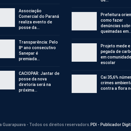
Associação
Prefeitura orie
Comercial do Paraná
como fazer
realiza evento de
denúncias sobr
posse da…
queimadas em
Transparência: Pelo
Projeto mede e
8º ano consecutivo
pegada de car
Sanepar é
em comunidad
premiada…
escolar
CACIOPAR: Jantar de
Cai 35,6% núme
posse da nova
crimes ambient
diretoria será na
contra a flora 
próxima…
ra Guarapuava - Todos os direitos reservadors.
PDI - Publicador Digit