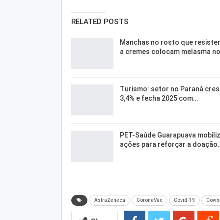
RELATED POSTS
Manchas no rosto que resiste
a cremes colocam melasma n
Turismo: setor no Paraná cre
3,4% e fecha 2025 com…
PET-Saúde Guarapuava mobili
ações para reforçar a doação
AstraZeneca
CoronaVac
Covid-19
Covis