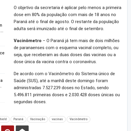
O objetivo da secretaria é aplicar pelo menos a primeira
dose em 80% da população com mais de 18 anos no
Paraná até o final de agosto. O restante da população
m
adulta será imunizado até o final de setembro.
o…
Vacinômetro
– O Paraná já tem mais de dois milhões
de paranaenses com o esquema vacinal completo, ou
sce
seja, que receberam as duas doses das vacinas ou a
dose única da vacina contra o coronavírus.
De acordo com o Vacinômetro do Sistema único de
Saúde (SUS), até a manhã deste domingo foram
za
…
administradas 7.527.239 doses no Estado, sendo
5.496.811 primeiras doses e 2.030.428 doses únicas ou
segundas doses.
hield
Paraná
Vacinação
vacinas
Vacinômetro