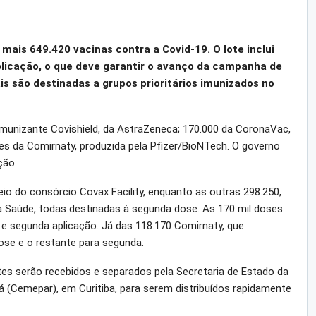
mais 649.420 vacinas contra a Covid-19. O lote inclui
plicação, o que deve garantir o avanço da campanha de
s são destinadas a grupos prioritários imunizados no
munizante Covishield, da AstraZeneca; 170.000 da CoronaVac,
es da Comirnaty, produzida pela Pfizer/BioNTech. O governo
ção.
io do consórcio Covax Facility, enquanto as outras 298.250,
da Saúde, todas destinadas à segunda dose. As 170 mil doses
 e segunda aplicação. Já das 118.170 Comirnaty, que
ose e o restante para segunda.
s serão recebidos e separados pela Secretaria de Estado da
(Cemepar), em Curitiba, para serem distribuídos rapidamente