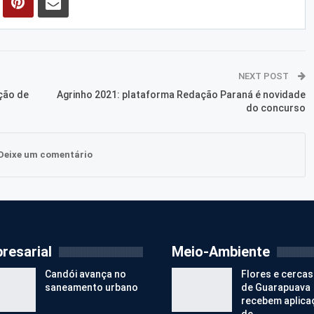
NEXT POST
ção de
Agrinho 2021: plataforma Redação Paraná é novidade
do concurso
Deixe um comentário
resarial
Meio-Ambiente
Candói avança no
Flores e cercas
saneamento urbano
de Guarapuava
recebem aplica
de…