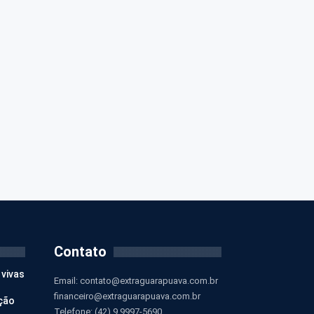
Contato
 vivas
Email:
contato@extraguarapuava.com.br
financeiro@extraguarapuava.com.br
ção
Telefone: (42) 9 9997-5690