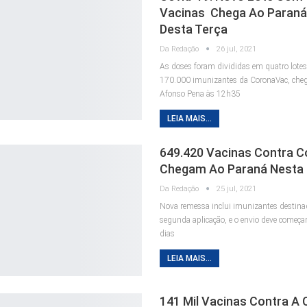
Vacinas Chega Ao Paraná 
Desta Terça
Da Redação
26 jul, 2021
As doses foram divididas em quatro lotes
170.000 imunizantes da CoronaVac, cheg
Afonso Pena às 12h35
LEIA MAIS...
649.420 Vacinas Contra C
Chegam Ao Paraná Nesta
Da Redação
25 jul, 2021
Nova remessa inclui imunizantes destinad
segunda aplicação, e o envio deve começa
dias
LEIA MAIS...
141 Mil Vacinas Contra A 