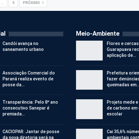
…
5
PRÓXIMO
al
Meio-Ambiente
Candói avança no
Flores e cercas
saneamento urbano
Guarapuava re
aplicação de…
Associação Comercial do
Prefeitura orie
Paraná realiza evento de
fazer denúncia
posse da…
queimadas em
Transparência: Pelo 8º ano
Projeto mede e
consecutivo Sanepar é
de carbono em
premiada…
escolar
CACIOPAR: Jantar de posse
Cai 35,6% núme
da nova diretoria será na
ambientais cont