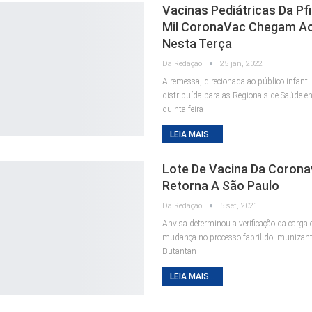
Vacinas Pediátricas Da Pfi
Mil CoronaVac Chegam A
Nesta Terça
Da Redação
25 jan, 2022
A remessa, direcionada ao público infantil
distribuída para as Regionais de Saúde en
quinta-feira
LEIA MAIS...
Lote De Vacina Da Coron
Retorna A São Paulo
Da Redação
5 set, 2021
Anvisa determinou a verificação da carga
mudança no processo fabril do imunizante
Butantan
LEIA MAIS...