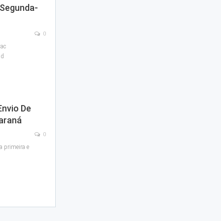
 Segunda-
0
vac
ld
Envio De
Paraná
0
a primeira e