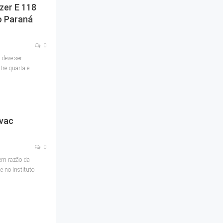
zer E 118
o Paraná
0
 deve ser
tre quarta e
avac
0
 em razão da
 no Instituto