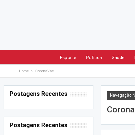
Esporte
Política
Saúde
Home
CoronaVac
Postagens Recentes
Navegação N
Corona
Postagens Recentes