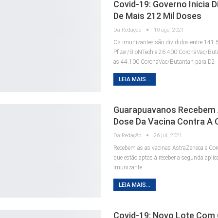
Covid-19: Governo Inicia D
De Mais 212 Mil Doses
Da Redação
10 ago, 2021
Os imunizantes são divididos entre 141.
Pfizer/BioNTech e 26.400 CoronaVac/But
as 44.100 CoronaVac/Butantan para D2
LEIA MAIS...
Guarapuavanos Recebem 
Dose Da Vacina Contra A 
Da Redação
26 jul, 2021
Recebem as as vacinas AstraZeneca e Co
que estão aptas à receber a segunda aplic
imunizante
LEIA MAIS...
Covid-19: Novo Lote Com 