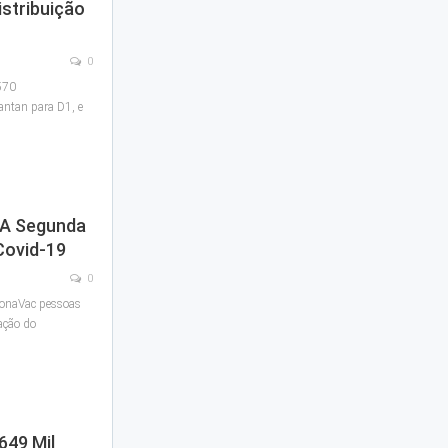
istribuição
0
570
antan para D1, e
A Segunda
Covid-19
0
ronaVac pessoas
ação do
649 Mil