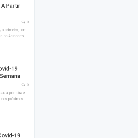
A Partir
0
; o primeiro, com
a no Aeroporto
ovid-19
 Semana
0
as à primeira e
r nos próximos
Covid-19