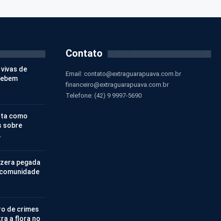
Contato
 vivas de
Email:
contato@extraguarapuava.com.br
cebem
financeiro@extraguarapuava.com.br
Telefone: (42) 9 9997-5690
nta como
s sobre
…
 zera pegada
 comunidade
ro de crimes
ra a flora no