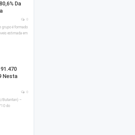
 80,6% Da
da
0
e grupo é formado
áveis estimada em
191.470
9 Nesta
0
c/Butantan) –
710 do