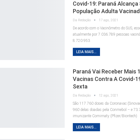
Covid-19: Paraná Alcança
População Adulta Vacina
Da Redação
17 ago, 2021
De acordo com o Vacinômetro do SUS, ess
atualmente por 7.036.789 pessoas vacin
8.720.953
LEIA MAIS...
Paraná Vai Receber Mais 
Vacinas Contra A Covid-1
Sexta
Da Redação
12 ago, 2021
São 117.760 doses da Coronavac (Sinova
960 delas doadas pela Conmebol – e 73.
imunizante Comirnaty (Pfizer/Biontech)
LEIA MAIS...