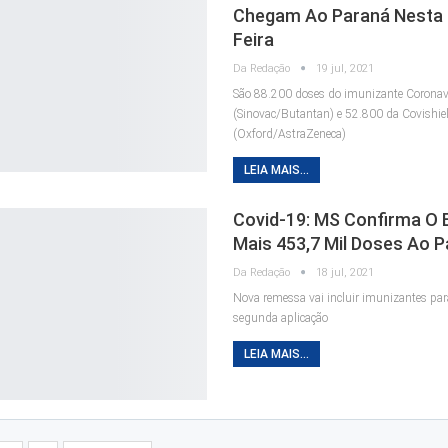
Chegam Ao Paraná Nesta
Feira
Da Redação
19 jul, 2021
São 88.200 doses do imunizante Corona
(Sinovac/Butantan) e 52.800 da Covishie
(Oxford/AstraZeneca)
LEIA MAIS...
Covid-19: MS Confirma O 
Mais 453,7 Mil Doses Ao 
Da Redação
18 jul, 2021
Nova remessa vai incluir imunizantes par
segunda aplicação
LEIA MAIS...