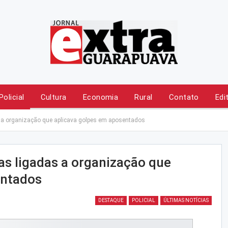
Policial
Cultura
Economia
Rural
Contato
Edi
s a organização que aplicava golpes em aposentados
as ligadas a organização que
entados
DESTAQUE
POLICIAL
ÚLTIMAS NOTÍCIAS