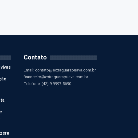
Contato
 vivas
Email:
contato@extraguarapuava.com.br
financeiro@extraguarapuava.com.br
ção
Telefone: (42) 9 9997-5690
nta
e
…
 zera