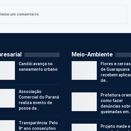
Deixe um comentário
resarial
Meio-Ambiente
Candói avança no
Flores e cercas
saneamento urbano
de Guarapuava
recebem aplica
de…
Associação
Prefeitura orie
Comercial do Paraná
como fazer
realiza evento de
denúncias sobr
posse da…
queimadas em
Transparência: Pelo
Projeto mede e
8º ano consecutivo