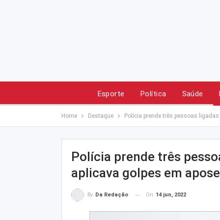
Esporte
Política
Saúde
Home
Destaque
Polícia prende três pessoas ligada
Polícia prende três pesso
aplicava golpes em apos
On
14 jun, 2022
By
Da Redação