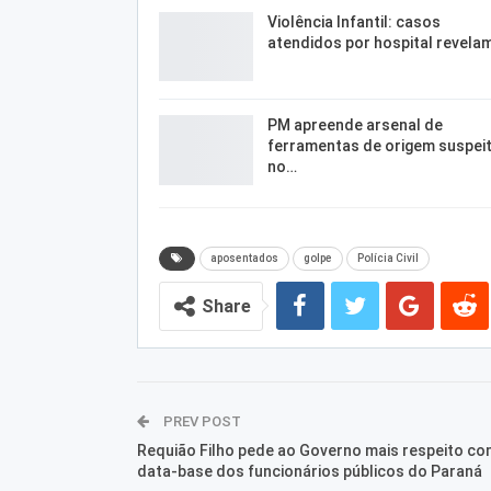
Violência Infantil: casos
atendidos por hospital revela
PM apreende arsenal de
ferramentas de origem suspei
no…
aposentados
golpe
Polícia Civil
Share
PREV POST
Requião Filho pede ao Governo mais respeito co
data-base dos funcionários públicos do Paraná