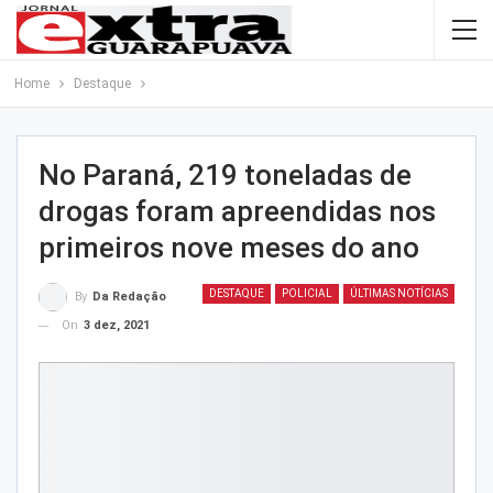
Home
Destaque
No Paraná, 219 toneladas de
drogas foram apreendidas nos
primeiros nove meses do ano
DESTAQUE
POLICIAL
ÚLTIMAS NOTÍCIAS
By
Da Redação
On
3 dez, 2021