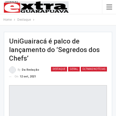
Home
Destaque
UniGuairacá é palco de
lançamento do ‘Segredos dos
Chefs’
DESTAQUE
GERAL
ÚLTIMAS NOTÍCIAS
By
Da Redação
On
12 set, 2021