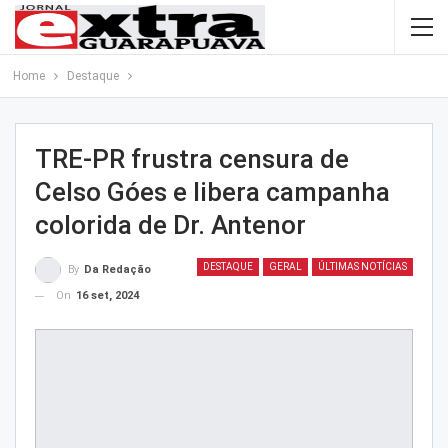
Home
Destaque
TRE-PR frustra censura de
Celso Góes e libera campanha
colorida de Dr. Antenor
DESTAQUE
GERAL
ÚLTIMAS NOTÍCIAS
By
Da Redação
On
16 set, 2024