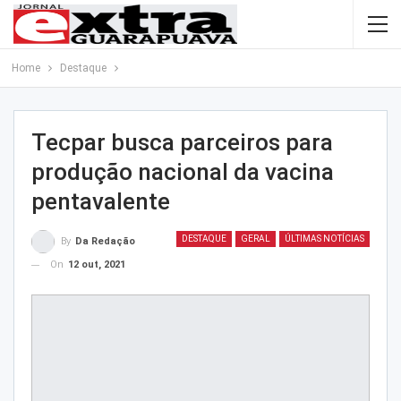
Home
Destaque
Tecpar busca parceiros para
produção nacional da vacina
pentavalente
DESTAQUE
GERAL
ÚLTIMAS NOTÍCIAS
By
Da Redação
On
12 out, 2021