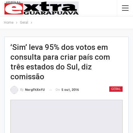
Home
Geral
‘Sim’ leva 95% dos votos em
consulta para criar país com
três estados do Sul, diz
comissão
GERAL
On
5 out, 2016
By
NsrgFhXnfU