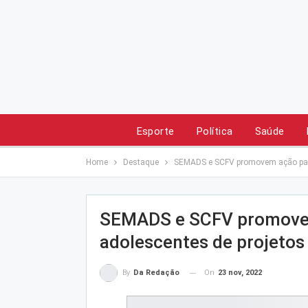
Esporte
Política
Saúde
Home
Destaque
SEMADS e SCFV promovem ação para 
SEMADS e SCFV promovem
adolescentes de projetos 
On
23 nov, 2022
By
Da Redação