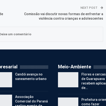
NEXT POST
de
Comissão vai discutir novas formas de enfrentar a
violência contra crianças e adolescentes
Deixe um comentário
resarial
Meio-Ambiente
Candói avança no
Flores e cercas
saneamento urbano
de Guarapuava
recebem aplica
de…
Associação
Prefeitura orie
Comercial do Paraná
como fazer
realiza evento de