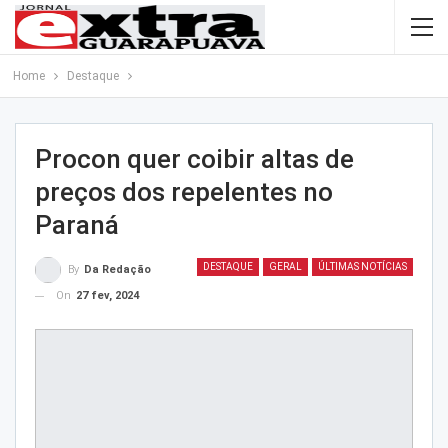
Home
Destaque
Procon quer coibir altas de
preços dos repelentes no
Paraná
DESTAQUE
GERAL
ÚLTIMAS NOTÍCIAS
By
Da Redação
On
27 fev, 2024