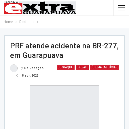
Home
Destaque
PRF atende acidente na BR-277,
em Guarapuava
DESTAQUE
GERAL
ÚLTIMAS NOTÍCIAS
By
Da Redação
On
8 abr, 2022