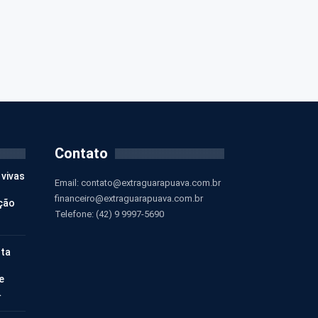
Contato
 vivas
Email:
contato@extraguarapuava.com.br
financeiro@extraguarapuava.com.br
ção
Telefone: (42) 9 9997-5690
nta
e
…