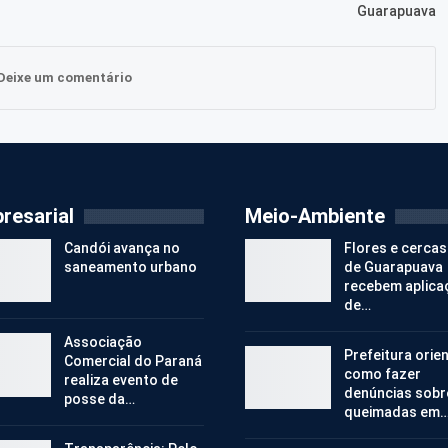
Guarapuava
Deixe um comentário
resarial
Meio-Ambiente
Candói avança no
Flores e cercas
saneamento urbano
de Guarapuava
recebem aplica
de…
Associação
Prefeitura orie
Comercial do Paraná
como fazer
realiza evento de
denúncias sobr
posse da…
queimadas em