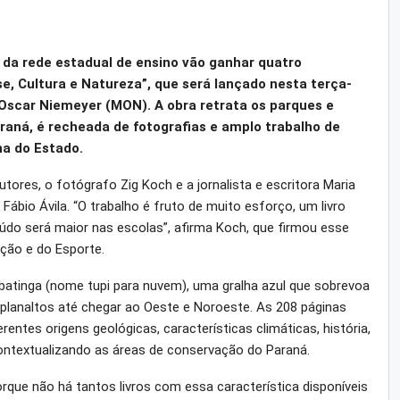
 da rede estadual de ensino vão ganhar quatro
, Cultura e Natureza”, que será lançado nesta terça-
 Oscar Niemeyer (MON). A obra retrata os parques e
raná, é recheada de fotografias e amplo trabalho de
na do Estado.
utores, o fotógrafo Zig Koch e a jornalista e escritora Maria
Fábio Ávila. “O trabalho é fruto de muito esforço, um livro
údo será maior nas escolas”, afirma Koch, que firmou esse
ção e do Esporte.
tinga (nome tupi para nuvem), uma gralha azul que sobrevoa
ês planaltos até chegar ao Oeste e Noroeste. As 208 páginas
entes origens geológicas, características climáticas, história,
 contextualizando as áreas de conservação do Paraná.
porque não há tantos livros com essa característica disponíveis