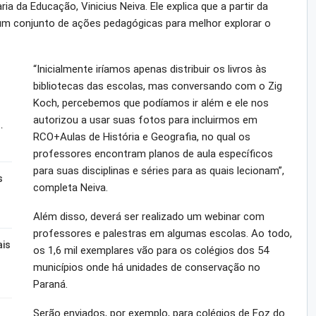
ia da Educação, Vinicius Neiva. Ele explica que a partir da
 um conjunto de ações pedagógicas para melhor explorar o
“Inicialmente iríamos apenas distribuir os livros às
bibliotecas das escolas, mas conversando com o Zig
Koch, percebemos que podíamos ir além e ele nos
autorizou a usar suas fotos para incluirmos em
…
RCO+Aulas de História e Geografia, no qual os
professores encontram planos de aula específicos
para suas disciplinas e séries para as quais lecionam”,
s
completa Neiva.
Além disso, deverá ser realizado um webinar com
professores e palestras em algumas escolas. Ao todo,
ais
os 1,6 mil exemplares vão para os colégios dos 54
municípios onde há unidades de conservação no
Paraná.
Serão enviados, por exemplo, para colégios de Foz do