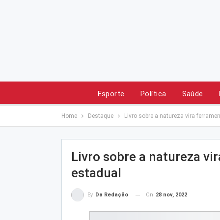
Esporte
Política
Saúde
Home
Destaque
Livro sobre a natureza vira ferrame
Livro sobre a natureza vi
estadual
On
28 nov, 2022
By
Da Redação