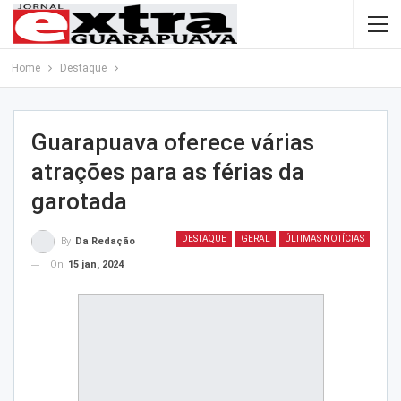
Home
Destaque
Guarapuava oferece várias
atrações para as férias da
garotada
DESTAQUE
GERAL
ÚLTIMAS NOTÍCIAS
By
Da Redação
On
15 jan, 2024