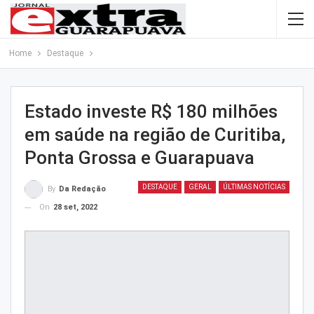
Home
Destaque
Estado investe R$ 180 milhões
em saúde na região de Curitiba,
Ponta Grossa e Guarapuava
DESTAQUE
GERAL
ÚLTIMAS NOTÍCIAS
By
Da Redação
On
28 set, 2022