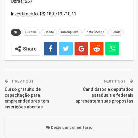
Obras: 267
Investimento: R$ 180.719.710,11
Curitiba
Estado
Guarapuava
Pinta Grossa
Saúde
Share
PREV POST
NEXT POST
Curso gratuito de
Candidatos a deputados
capacitação para
estaduais e federais
empreendedores tem
apresentam suas propostas
inscrições abertas
Deixe um comentário