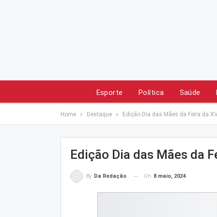
Esporte
Política
Saúde
Home
Destaque
Edição Dia das Mães da Feira da X
Edição Dia das Mães da F
On
8 maio, 2024
By
Da Redação