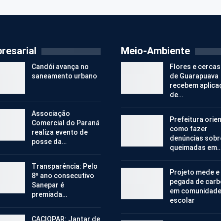
resarial
Meio-Ambiente
Candói avança no
Flores e cercas
saneamento urbano
de Guarapuava
recebem aplica
de…
Associação
Prefeitura orie
Comercial do Paraná
como fazer
realiza evento de
denúncias sobr
posse da…
queimadas em
Transparência: Pelo
Projeto mede e
8º ano consecutivo
pegada de car
Sanepar é
em comunidad
premiada…
escolar
CACIOPAR: Jantar de