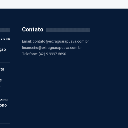
Contato
 vivas
Email:
contato@extraguarapuava.com.br
financeiro@extraguarapuava.com.br
ção
Telefone: (42) 9 9997-5690
nta
e
…
 zera
bono
e