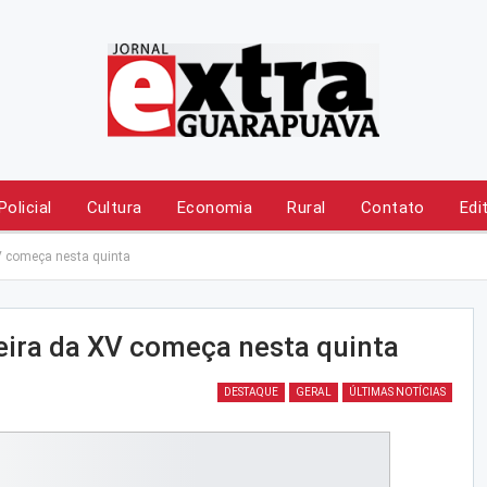
Policial
Cultura
Economia
Rural
Contato
Edi
V começa nesta quinta
eira da XV começa nesta quinta
DESTAQUE
GERAL
ÚLTIMAS NOTÍCIAS