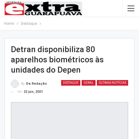
Home
Destaque
Detran disponibiliza 80
aparelhos biométricos às
unidades do Depen
DESTAQUE
GERAL
ÚLTIMAS NOTÍCIAS
By
Da Redação
On
22 jun, 2021