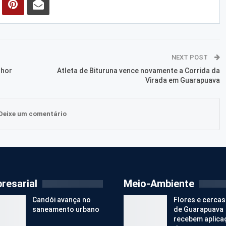
NEXT POST
lhor
Atleta de Bituruna vence novamente a Corrida da
Virada em Guarapuava
Deixe um comentário
resarial
Meio-Ambiente
Candói avança no
Flores e cercas
saneamento urbano
de Guarapuava
recebem aplica