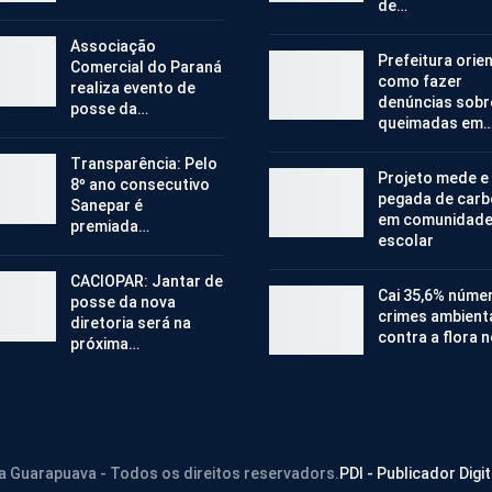
de…
Associação
Prefeitura orie
Comercial do Paraná
como fazer
realiza evento de
denúncias sobr
posse da…
queimadas em
Transparência: Pelo
Projeto mede e
8º ano consecutivo
pegada de car
Sanepar é
em comunidad
premiada…
escolar
CACIOPAR: Jantar de
Cai 35,6% núme
posse da nova
crimes ambient
diretoria será na
contra a flora 
próxima…
ra Guarapuava - Todos os direitos reservadors.
PDI - Publicador Digit