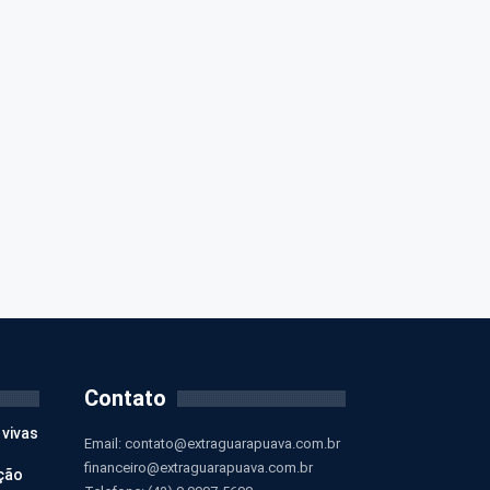
Contato
 vivas
Email:
contato@extraguarapuava.com.br
financeiro@extraguarapuava.com.br
ção