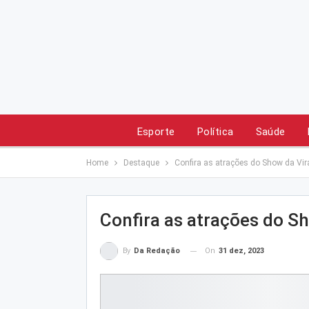
Esporte
Política
Saúde
Home
Destaque
Confira as atrações do Show da Vi
Confira as atrações do 
On
31 dez, 2023
By
Da Redação