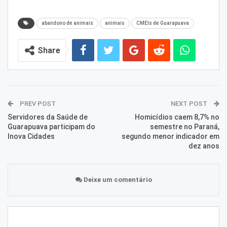
abandono de animais
animais
CMEIs de Guarapuava
Share
PREV POST
NEXT POST
Servidores da Saúde de
Homicídios caem 8,7% no
Guarapuava participam do
semestre no Paraná,
Inova Cidades
segundo menor indicador em
dez anos
Deixe um comentário