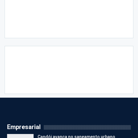
Empresarial
Candói avança no saneamento urbano