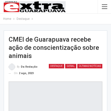
Home
Destaque
CMEI de Guarapuava recebe
ação de conscientização sobre
animais
DESTAQUE
GERAL
ÚLTIMAS NOTÍCIAS
By
Da Redação
On
2 ago, 2023