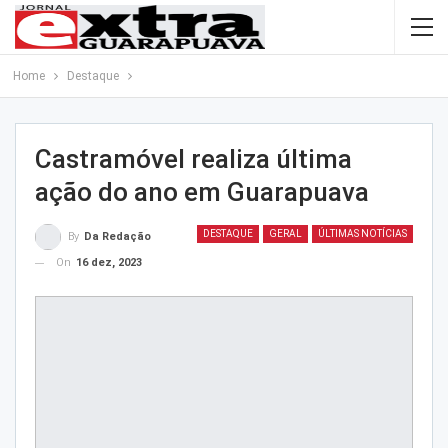
Home
Destaque
Castramóvel realiza última
ação do ano em Guarapuava
DESTAQUE
GERAL
ÚLTIMAS NOTÍCIAS
By
Da Redação
On
16 dez, 2023