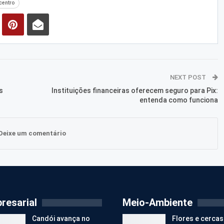
centro
NEXT POST
s
Instituições financeiras oferecem seguro para Pix:
entenda como funciona
Deixe um comentário
resarial
Meio-Ambiente
Candói avança no
Flores e cercas