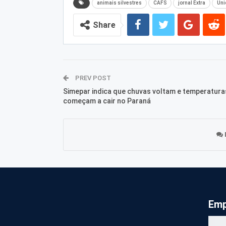
animais silvestres
CAFS
jornal Extra
Uni
Share
PREV POST
Simepar indica que chuvas voltam e temperatura
começam a cair no Paraná
Emp