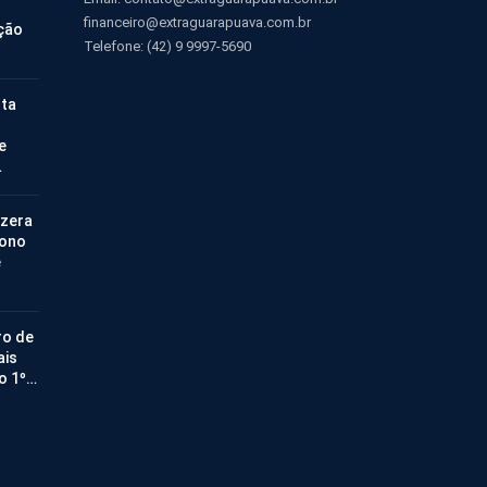
financeiro@extraguarapuava.com.br
ção
Telefone: (42) 9 9997-5690
nta
e
…
 zera
bono
e
ro de
ais
no 1º…