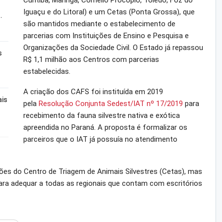
Curitiba, Maringá, Cornélio Procópio, Toledo, Foz do
Iguaçu e do Litoral) e um Cetas (Ponta Grossa), que
…
são mantidos mediante o estabelecimento de
parcerias com Instituições de Ensino e Pesquisa e
Organizações da Sociedade Civil. O Estado já repassou
s
R$ 1,1 milhão aos Centros com parcerias
estabelecidas.
A criação dos CAFS foi instituída em 2019
ais
pela
Resolução Conjunta Sedest/IAT nº 17/2019
para
recebimento da fauna silvestre nativa e exótica
apreendida no Paraná. A proposta é formalizar os
parceiros que o IAT já possuía no atendimento
es do Centro de Triagem de Animais Silvestres (Cetas), mas
para adequar a todas as regionais que contam com escritórios