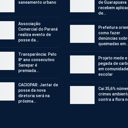
saneamento urbano
de Guarapuava
recebem aplica
de…
Associação
Prefeitura orie
Comercial do Paraná
como fazer
realiza evento de
denúncias sobr
posse da…
queimadas em
Transparência: Pelo
Projeto mede e
8º ano consecutivo
pegada de car
Sanepar é
em comunidad
premiada…
escolar
CACIOPAR: Jantar de
Cai 35,6% núme
posse da nova
crimes ambient
diretoria será na
contra a flora 
próxima…