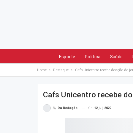
Esporte
Política
Saúde
Home
Destaque
Cafs Unicentro recebe doação do jor
Cafs Unicentro recebe do
On
12 jul, 2022
By
Da Redação