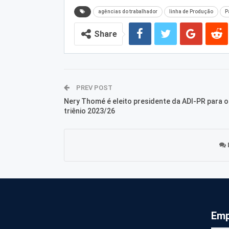
agências do trabalhador
linha de Produção
P
Share
PREV POST
Nery Thomé é eleito presidente da ADI-PR para o
triênio 2023/26
Emp