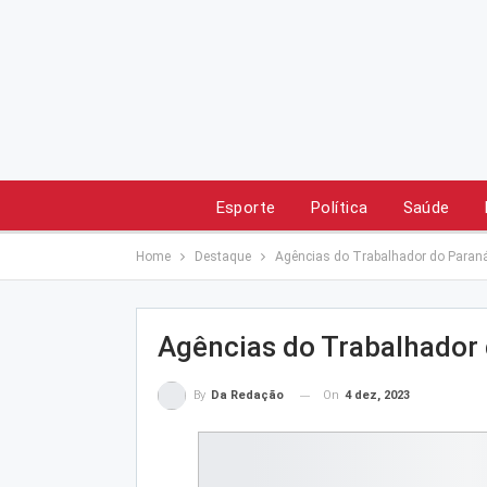
Esporte
Política
Saúde
Home
Destaque
Agências do Trabalhador do Paraná
Agências do Trabalhador 
On
4 dez, 2023
By
Da Redação