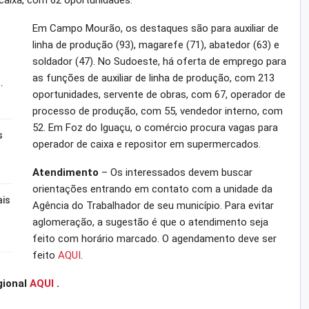
caixa, com 62 oportunidades.
Em Campo Mourão, os destaques são para auxiliar de
linha de produção (93), magarefe (71), abatedor (63) e
soldador (47). No Sudoeste, há oferta de emprego para
as funções de auxiliar de linha de produção, com 213
…
oportunidades, servente de obras, com 67, operador de
processo de produção, com 55, vendedor interno, com
52. Em Foz do Iguaçu, o comércio procura vagas para
s
operador de caixa e repositor em supermercados.
Atendimento
– Os interessados devem buscar
orientações entrando em contato com a unidade da
ais
Agência do Trabalhador de seu município. Para evitar
aglomeração, a sugestão é que o atendimento seja
feito com horário marcado. O agendamento deve ser
feito
AQUI
.
gional
AQUI
.