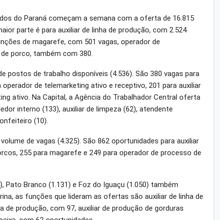
ados do Paraná começam a semana com a oferta de 16.815
ior parte é para auxiliar de linha de produção, com 2.524
unções de magarefe, com 501 vagas, operador de
r de porco, também com 380.
e postos de trabalho disponíveis (4.536). São 380 vagas para
operador de telemarketing ativo e receptivo, 201 para auxiliar
ng ativo. Na Capital, a Agência do Trabalhador Central oferta
or interno (133), auxiliar de limpeza (62), atendente
onfeiteiro (10).
olume de vagas (4.325). São 862 oportunidades para auxiliar
porcos, 255 para magarefe e 249 para operador de processo de
), Pato Branco (1.131) e Foz do Iguaçu (1.050) também
a, as funções que lideram as ofertas são auxiliar de linha de
a de produção, com 97, auxiliar de produção de gorduras