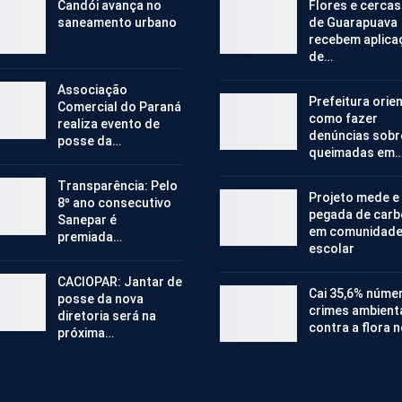
Candói avança no
Flores e cercas
saneamento urbano
de Guarapuava
recebem aplica
de…
Associação
Prefeitura orie
Comercial do Paraná
como fazer
realiza evento de
denúncias sobr
posse da…
queimadas em
Transparência: Pelo
Projeto mede e
8º ano consecutivo
pegada de car
Sanepar é
em comunidad
premiada…
escolar
CACIOPAR: Jantar de
Cai 35,6% núme
posse da nova
crimes ambient
diretoria será na
contra a flora 
próxima…