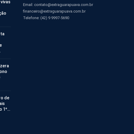
 vivas
Email:
contato@extraguarapuava.com.br
financeiro@extraguarapuava.com.br
ção
Telefone: (42) 9 9997-5690
nta
e
…
 zera
bono
e
ro de
ais
no 1º…