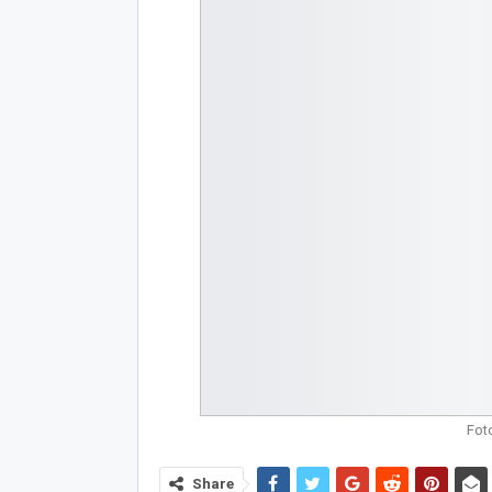
Fot
Share