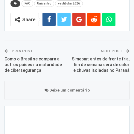
PAC
Unicentro
vestibular 2026
Share
PREV POST
NEXT POST
Como o Brasil se compara a
Simepar: antes de frente fria,
outros países na maturidade
fim de semana será de calor
de cibersegurança
e chuvas isoladas no Paraná
Deixe um comentário