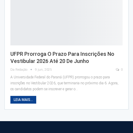
UFPR Prorroga O Prazo Para Inscrições No
Vestibular 2026 Até 20 De Junho
Da Redação
9 jun, 2025
0
A Universidade Federal do Paraná (UFPR) prorrogou o prazo para
inscrições no Vestibular 2026, que terminaria no próximo dia 6. Agora,
os candidatos podem se inscrever e gerar o…
LEIA MAIS...