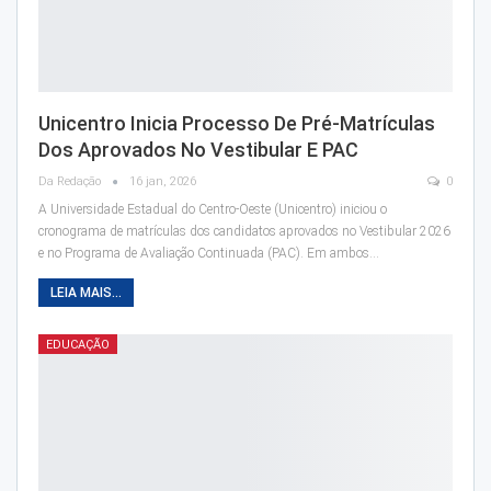
Unicentro Inicia Processo De Pré-Matrículas
Dos Aprovados No Vestibular E PAC
Da Redação
16 jan, 2026
0
A Universidade Estadual do Centro-Oeste (Unicentro) iniciou o
cronograma de matrículas dos candidatos aprovados no Vestibular 2026
e no Programa de Avaliação Continuada (PAC). Em ambos…
LEIA MAIS...
EDUCAÇÃO