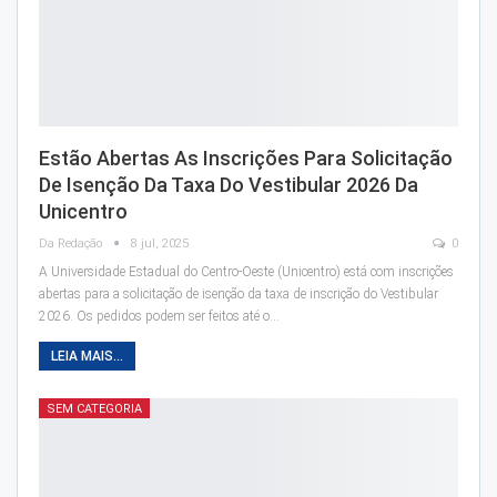
Estão Abertas As Inscrições Para Solicitação
De Isenção Da Taxa Do Vestibular 2026 Da
Unicentro
Da Redação
8 jul, 2025
0
A Universidade Estadual do Centro-Oeste (Unicentro) está com inscrições
abertas para a solicitação de isenção da taxa de inscrição do Vestibular
2026. Os pedidos podem ser feitos até o…
LEIA MAIS...
SEM CATEGORIA