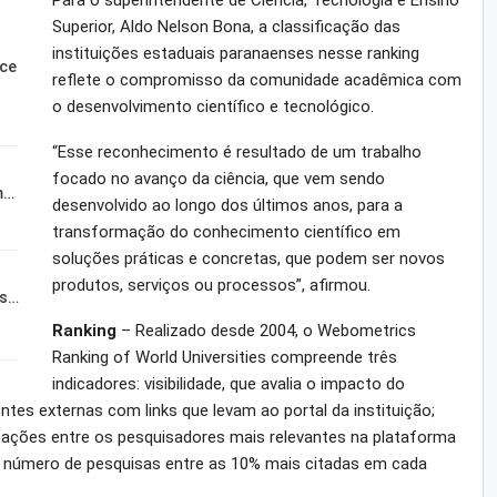
Para o superintendente de Ciência, Tecnologia e Ensino
Superior, Aldo Nelson Bona, a classificação das
instituições estaduais paranaenses nesse ranking
sce
reflete o compromisso da comunidade acadêmica com
o desenvolvimento científico e tecnológico.
“Esse reconhecimento é resultado de um trabalho
focado no avanço da ciência, que vem sendo
m…
desenvolvido ao longo dos últimos anos, para a
transformação do conhecimento científico em
soluções práticas e concretas, que podem ser novos
produtos, serviços ou processos”, afirmou.
is…
Ranking
– Realizado desde 2004, o Webometrics
Ranking of World Universities compreende três
indicadores: visibilidade, que avalia o impacto do
es externas com links que levam ao portal da instituição;
itações entre os pesquisadores mais relevantes na plataforma
 o número de pesquisas entre as 10% mais citadas em cada