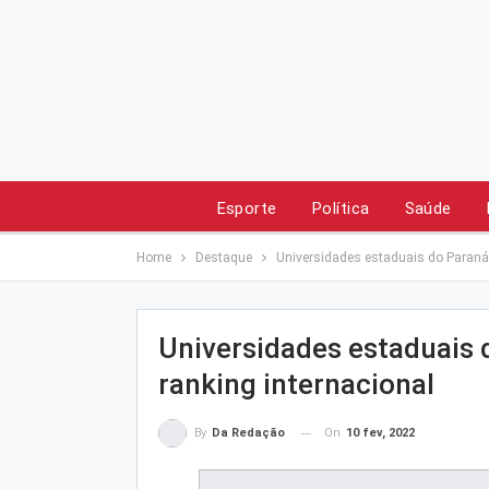
Esporte
Política
Saúde
Home
Destaque
Universidades estaduais do Paraná
Universidades estaduais
ranking internacional
On
10 fev, 2022
By
Da Redação