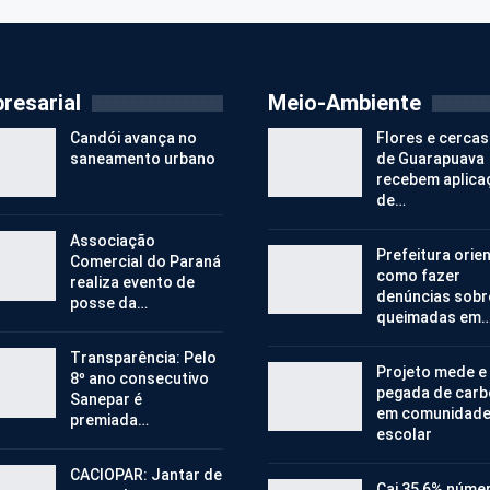
resarial
Meio-Ambiente
Candói avança no
Flores e cercas
saneamento urbano
de Guarapuava
recebem aplica
de…
Associação
Prefeitura orie
Comercial do Paraná
como fazer
realiza evento de
denúncias sobr
posse da…
queimadas em
Transparência: Pelo
Projeto mede e
8º ano consecutivo
pegada de car
Sanepar é
em comunidad
premiada…
escolar
CACIOPAR: Jantar de
Cai 35,6% núme