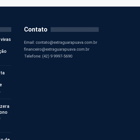
Contato
 vivas
Email:
contato@extraguarapuava.com.br
financeiro@extraguarapuava.com.br
ção
Telefone: (42) 9 9997-5690
nta
e
…
 zera
bono
e
ro de