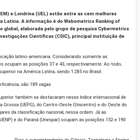
UEM) e Londrina (UEL) estão entre as cem melhores
ca Latina. A informação é do Webometrics Ranking of
ão global, elaborada pelo grupo de pesquisa Cybermetrics
vestigações Científicas (CSIC), principal instituição de
locação latino-americana. Considerando somente as
ades ocupam as posições 37 e 43, respectivamente. Ao todo,
superior na América Latina, sendo 1.285 no Brasil.
ficiência; são 189 vagas
superior também se destacaram nesse índice internacional de
ta Grossa (UEPG), do Centro-Oeste (Unicentro) e do Oeste do
gares da classificação nacional, nessa ordem. Já as
(UENP) e do Paraná (Unespar) ocupam as posições 152 e 190