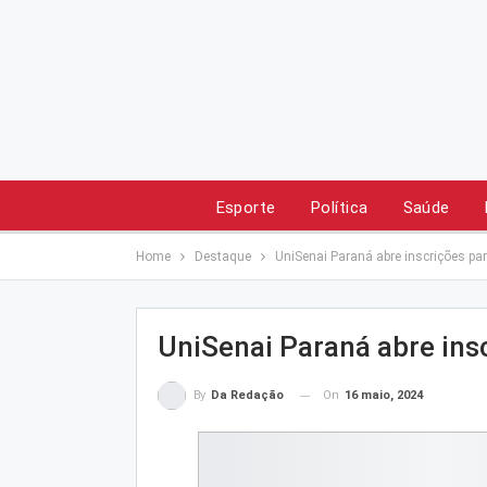
Esporte
Política
Saúde
Home
Destaque
UniSenai Paraná abre inscrições pa
UniSenai Paraná abre ins
On
16 maio, 2024
By
Da Redação