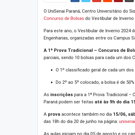
O UniSenai Paraná, Centro Universitário do Si
Concurso de Bolsas
do Vestibular de Inverno
Para este ano, o Vestibular de Inverno 2024 
Engenharias, organizadas entre os Campus São
A 1ª Prova Tradicional – Concurso de Bo
parciais, sendo 10 bolsas para cada um dos C
O 1º classificado geral de cada um do
Do 2º ao 5º colocado, a bolsa é de 50%
As
inscrições
para a 1ª Prova Tradicional – 
Paraná podem ser feitas
até às 9h do dia 1
A
prova
acontece também no dia
15/06, sá
das 18h do dia 20 de junho na página:
unisena
As aulas iniciam no dia 05 de agosto e os ca