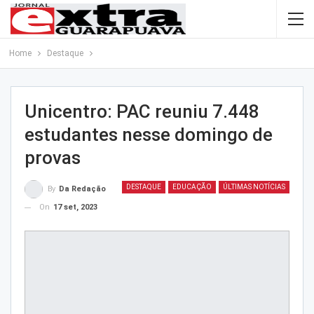
Home
Destaque
Unicentro: PAC reuniu 7.448
estudantes nesse domingo de
provas
DESTAQUE
EDUCAÇÃO
ÚLTIMAS NOTÍCIAS
By
Da Redação
On
17 set, 2023