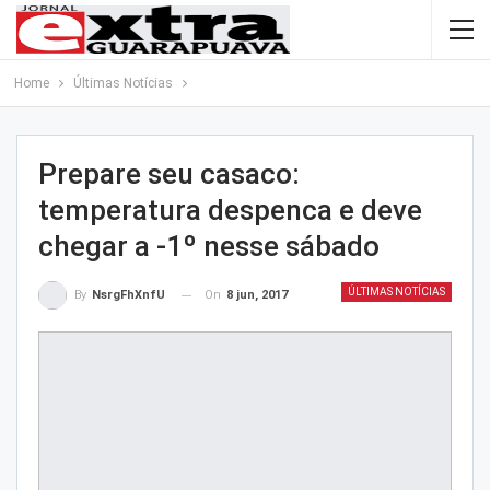
Home
Últimas Notícias
Prepare seu casaco:
temperatura despenca e deve
chegar a -1º nesse sábado
ÚLTIMAS NOTÍCIAS
On
8 jun, 2017
By
NsrgFhXnfU