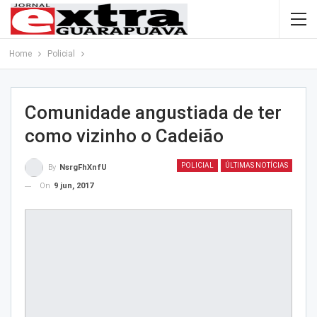
Home
Policial
Comunidade angustiada de ter
como vizinho o Cadeião
POLICIAL
ÚLTIMAS NOTÍCIAS
By
NsrgFhXnfU
On
9 jun, 2017