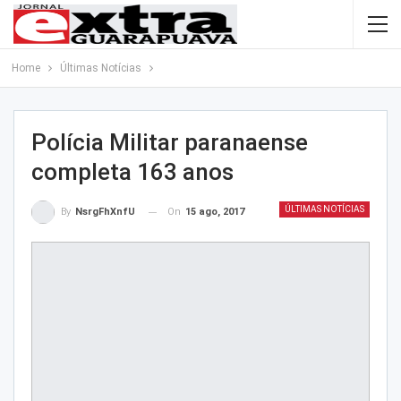
Home
Últimas Notícias
Polícia Militar paranaense
completa 163 anos
ÚLTIMAS NOTÍCIAS
On
15 ago, 2017
By
NsrgFhXnfU