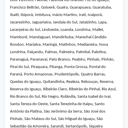
Dois Vizinhos, Faxinal, Fazenda Rio Grande, Foz do Iguaçu,
Francisco Beltrão, Goioerê, Guaíra, Guarapuava, Guaratuba,
Ibaiti, Ibiporã, Imbituva, Inácio Martins, Irati, Ivaiporã,
Jacarezinho, Jaguariaíva, Jandaia do Sul, Jataizinho, Lapa,
Laranjeiras do Sul, Lindoeste, Loanda, Londrina, Mallet,
Mamborê, Mandaguari, Mandirituba, Marechal Cândido
Rondon, Marialva, Maringá, Matinhos, Medianeira, Nova
Londrina, Paiçandu, Palmas, Palmeira, Palmital, Palotina,
Paranaguá, Paranavaí, Pato Branco, Peabiru, Pinhais, Pinhão,
Piraí do Sul, Piraquara, Pitanga, Ponta Grossa, Pontal do
Paraná, Porto Amazonas, Prudentópolis, Quatro Barras,
Quedas do Iguaçu, Quitandinha, Realeza, Rebouças, Reserva,
Reserva do Iguaçu, Ribeirão Claro, Ribeirão do Pinhal, Rio Azul,
Rio Branco do Sul, Rio Negro, Rolândia, Santa Isabel do Ivaí,
Santa Tereza do Oeste, Santa Terezinha de Itaipu, Santo
Antônio da Platina, São Jerônimo da Serra, São José dos
Pinhais, São Mateus do Sul, São Miguel do Iguaçu, São
Sebastião da Amoreira, Sarandi, Sertanópolis, Siqueira