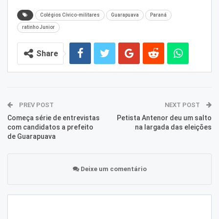
Colégios Cívico-militares
Guarapuava
Paraná
ratinho Junior
Share
PREV POST
NEXT POST
Começa série de entrevistas
Petista Antenor deu um salto
com candidatos a prefeito
na largada das eleições
de Guarapuava
Deixe um comentário