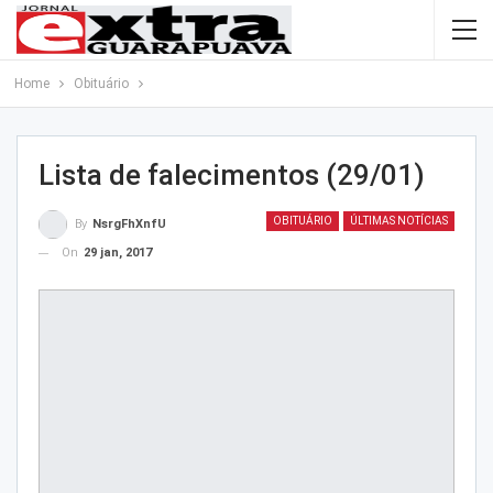
Home
Obituário
Lista de falecimentos (29/01)
OBITUÁRIO
ÚLTIMAS NOTÍCIAS
By
NsrgFhXnfU
On
29 jan, 2017